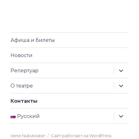
Афиша и билеты
Новости
раскрыт
Репертуар
дочерн
меню
раскрыт
О театре
дочерн
меню
Контакты
раскрыт
Русский
дочерн
меню
Vene Nukuteater
Сайт работает на WordPress