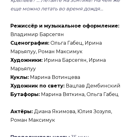
крыльев? … Летайте на зонтике! На чем же
еще можно летать во время дождя…
Режиссёр и музыкальное оформление:
Владимир Барсегян
Сценография:
Ольга Габец, Ирина
Марьяпуу, Роман Максимук
Художники:
Ирина Барсегян, Ирина
Марьяпуу
Куклы:
Марина Вотинцева
Художник по свету:
Вацлав Дембинский
Бутафоры:
Марина Вяткина, Ольга Габец
Актёры:
Диана Якимова, Юлия Зозуля,
Роман Максимук