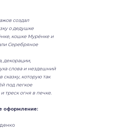
ажов создал
зку о дедушке
нке, кошке Мурёнке и
вали Серебряное
, декорации,
уха слова и нездешний
 сказку, которую так
ёй под легкое
и треск огня в печке.
е оформление:
денко