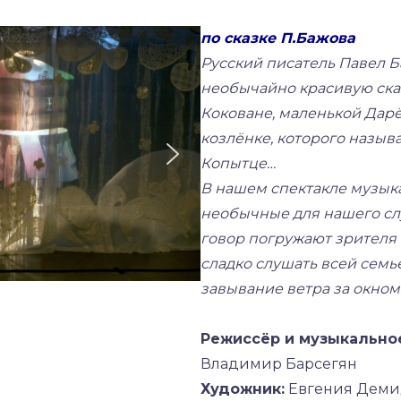
по сказке П.Бажова
Русский писатель Павел Б
необычайно красивую ска
Коковане, маленькой Дарё
козлёнке, которого назы
Копытце…
В нашем спектакле музыка
необычные для нашего сл
говор погружают зрителя в
сладко слушать всей семь
завывание ветра за окном 
Режиссёр и музыкально
Владимир Барсегян
Художник:
Евгения Деми