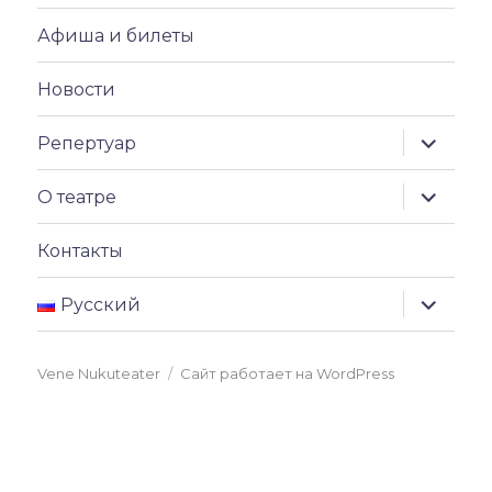
Афиша и билеты
Новости
раскрыт
Репертуар
дочерн
меню
раскрыт
О театре
дочерн
меню
Контакты
раскрыт
Русский
дочерн
меню
Vene Nukuteater
Сайт работает на WordPress