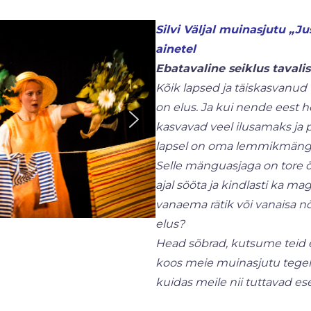
Silvi Väljal muinasjutu „Ju
ainetel
Ebatavaline seiklus tavali
Kõik lapsed ja täiskasvanud t
on elus. Ja kui nende eest hoo
kasvavad veel ilusamaks ja p
lapsel on oma lemmikmängua
Selle mänguasjaga on tore õu
ajal sööta ja kindlasti ka m
vanaema rätik või vanaisa 
elus?
Head sõbrad, kutsume teid e
koos meie muinasjutu tegela
kuidas meile nii tuttavad e