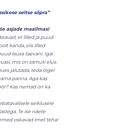
ssikese seitse sõpra”
ste asjade maailmas!
eavad, et lilled ja puud
lt kanda, siis lilled
uud lausa taevani. Igal
si, mis on samuti elus.
es jalutada, teda õigel
agama panna. Aga kas
nöör? Kas nemad on ka
batavalisele seiklusele
stega. Te ise näete
semed oskavad imet teha!