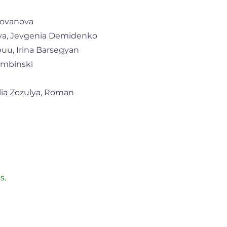
lovanova
va, Jevgenia Demidenko
apuu, Irina Barsegyan
embinski
lia Zozulya, Roman
s.