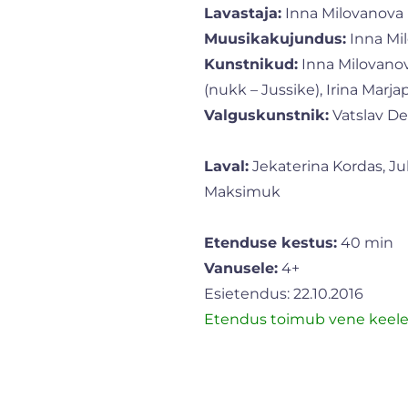
Lavastaja:
Inna Milovanova
Muusikakujundus:
Inna Mi
Kunstnikud:
Inna Milovano
(nukk – Jussike), Irina Marj
Valguskunstnik:
Vatslav D
Laval:
Jekaterina Kordas, Ju
Maksimuk
Etenduse kestus:
40 min
Vanusele:
4+
Esietendus: 22.10.2016
Etendus toimub vene keele