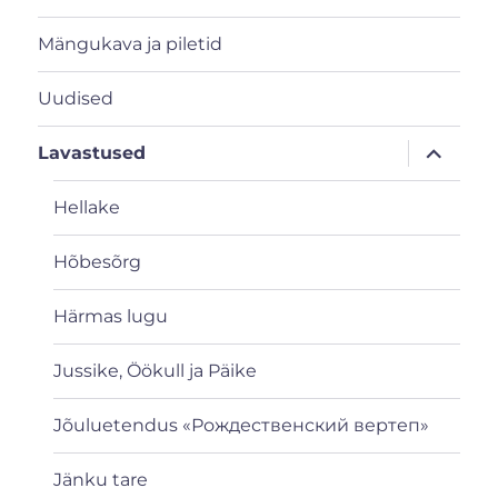
Mängukava ja piletid
Uudised
laienda
Lavastused
alamme
Hellake
Hõbesõrg
Härmas lugu
Jussike, Öökull ja Päike
Jõuluetendus «Рождественский вертеп»
Jänku tare