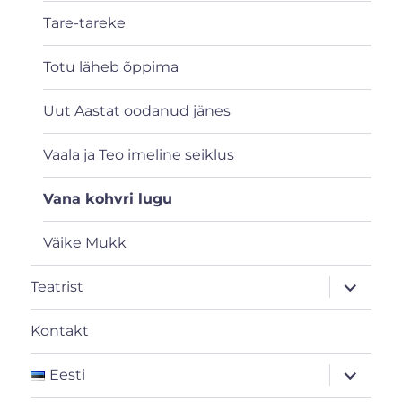
Tare-tareke
Totu läheb õppima
Uut Aastat oodanud jänes
Vaala ja Teo imeline seiklus
Vana kohvri lugu
Väike Mukk
laienda
Teatrist
alamme
Kontakt
laienda
Eesti
alamme