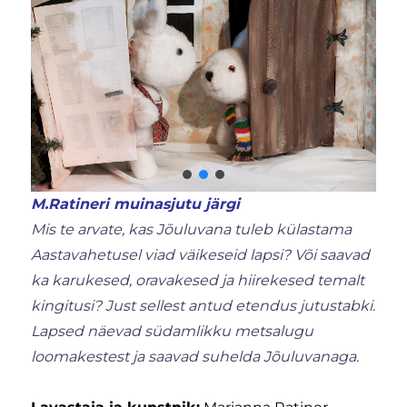
M.Ratineri muinasjutu järgi
Mis te arvate, kas Jõuluvana tuleb külastama
Aastavahetusel viad väikeseid lapsi? Või saavad
ka karukesed, oravakesed ja hiirekesed temalt
kingitusi? Just sellest antud etendus jutustabki.
Lapsed näevad südamlikku metsalugu
loomakestest ja saavad suhelda Jõuluvanaga.