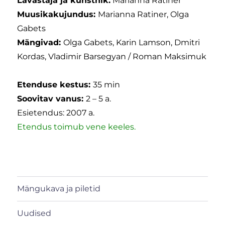
Lavastaja ja kunstnik:
Marianna Ratiner
Muusikakujundus:
Marianna Ratiner, Olga
Gabets
Mängivad:
Olga Gabets, Karin Lamson, Dmitri
Kordas, Vladimir Barsegyan / Roman Maksimuk
Etenduse kestus:
35 min
Soovitav vanus:
2 – 5 a.
Esietendus: 2007 a.
Etendus toimub vene keeles.
Mängukava ja piletid
Uudised