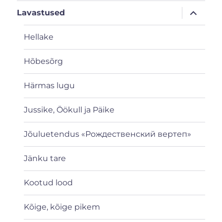
laienda
Lavastused
alamme
Hellake
Hõbesõrg
Härmas lugu
Jussike, Öökull ja Päike
Jõuluetendus «Рождественский вертеп»
Jänku tare
Kootud lood
Kõige, kõige pikem