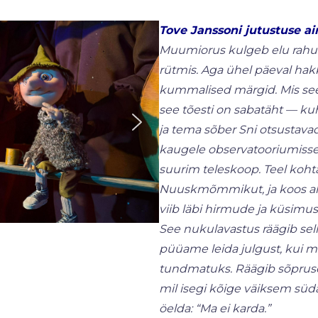
Tove Janssoni jutustuse ai
Muumiorus kulgeb elu rahuli
rütmis. Aga ühel päeval ha
kummalised märgid. Mis see
see tõesti on sabatäht — ku
ja tema sõber Sni otsustavad
kaugele observatooriumisse
suurim teleskoop. Teel koht
Nuuskmõmmikut, ja koos alg
viib läbi hirmude ja küsimus
See nukulavastus räägib sel
püüame leida julgust, kui
tundmatuks. Räägib sõpruses
mil isegi kõige väiksem süda
öelda: “Ma ei karda.”