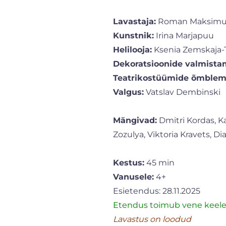
Lavastaja:
Roman Maksim
Kunstnik:
Irina Marjapuu
Helilooja:
Ksenia Zemskaja-
Dekoratsioonide valmista
Teatrikostüümide õmblem
Valgus:
Vatslav Dembinski
Mängivad:
Dmitri Kordas, Ka
Zozulya, Viktoria Kravets, 
Kestus:
45 min
Vanusele:
4+
Esietendus: 28.11.2025
Etendus toimub vene keele
Lavastus on loodud