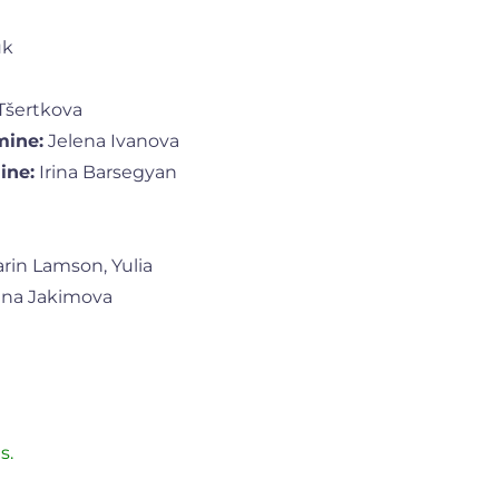
uk
Tšertkova
mine:
Jelena Ivanova
ine:
Irina Barsegyan
rin Lamson, Yulia
Diana Jakimova
s.