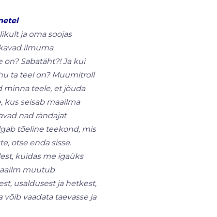
netel
kult ja oma soojas
kkavad ilmuma
 on? Sabatäht?! Ja kui
hu ta teel on? Muumitroll
 minna teele, et jõuda
, kus seisab maailma
avad nad rändajat
ab tõeline teekond, mis
te, otse enda sisse.
lest, kuidas me igaüks
 maailm muutub
t, usaldusest ja hetkest,
 võib vaadata taevasse ja