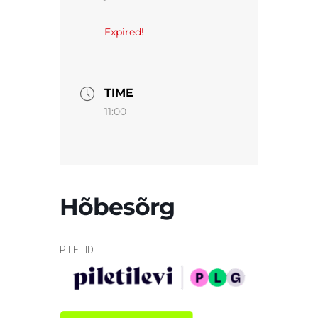
Expired!
TIME
11:00
Hõbesõrg
PILETID: