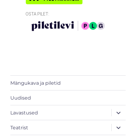
OSTA PILET:
Mängukava ja piletid
Uudised
laienda
Lavastused
alamme
laienda
Teatrist
alamme