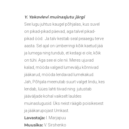
Y. Yakovlevi muinasjutu järgi
See lugu juhtus kaugel põhjalas, kus suvel
on pikad-pikad päevad, aga talvel pikad-
pikad ööd. Ja talv kestab seal peaaegu terve
aasta. Sel ajal on ümberringi kõik kaetud jää
ja lumega ning tundub, et kedagi ei ole, kõik
on tühi. Aga see ei ole nii. Meres ujuvad
kalad, mööda valgeid lumevälju kõnnivad
jääkarud, mööda lendavad lumekakud.
Jah, Põhjala meenutab suurt valget lindu, kes
lendab, lüües lahti tiivad ning jutustab
jääväljade kohal vaikselt lauldes
muinaslugusid. Üks neist räägib poisikesest
ja jääkarupojast Umkast.
Lavastaja:
I. Marjapuu
Muusika:
V. Sirshenko