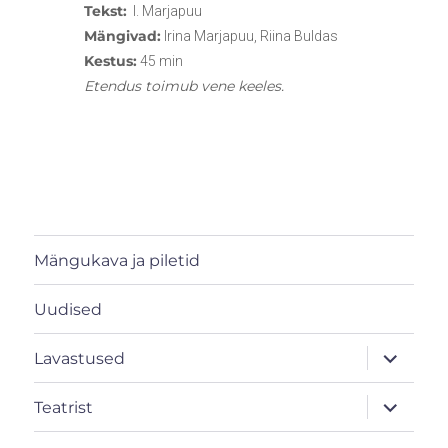
Tekst:
I. Marjapuu
Mängivad:
Irina Marjapuu, Riina Buldas
Kestus:
45 min
Etendus toimub vene keeles.
Mängukava ja piletid
Uudised
laienda
Lavastused
alamme
laienda
Teatrist
alamme