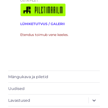
OSTA PILET:
LÜHIKETUTVUS / GALERII
Etendus toimub vene keeles.
Mängukava ja piletid
Uudised
laienda
Lavastused
alamme